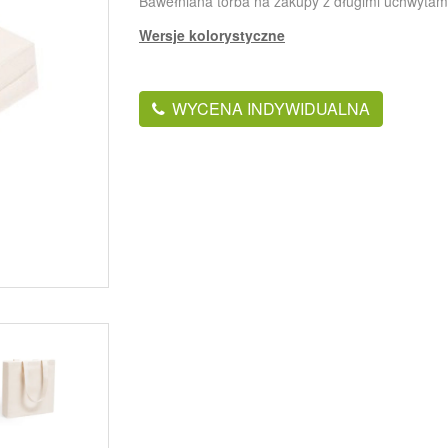
Bawełniana torba na zakupy z długimi uchwytam
Wersje kolorystyczne
WYCENA INDYWIDUALNA