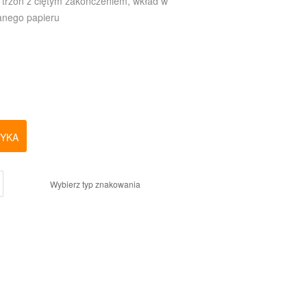
 trzon z ciętym zakończeniem, wkład w
anego papieru
ZYKA
Wybierz typ znakowania