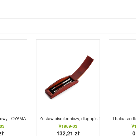
oceanow biały
sowy TOYAMA zielony
Zestaw pismienniczy, dlugopis i pioro kulkowe
Thalaasa dl
03
V1969-03
V
zł
132,21 zł
0