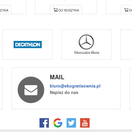
ZYKA
DO KOSZYKA
D
MAIL
biuro@ekogratisownia.pl
Napisz do nas