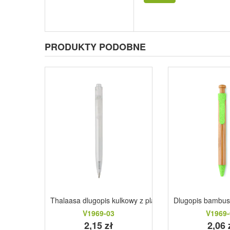
PRODUKTY PODOBNE
Thalaasa dlugopis kulkowy z plastiku pochodzacego z 
Dlugopis bambu
V1969-03
V1969-
2,15 zł
2,06 