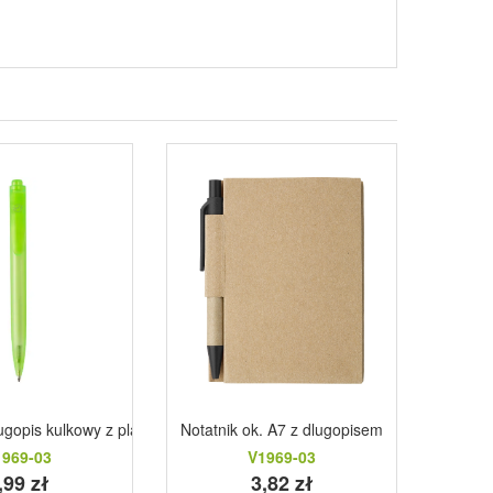
ugopis kulkowy z plastiku pochodzacego z oceanow zielony
Notatnik ok. A7 z dlugopisem
Notes 
1969-03
V1969-03
,99 zł
3,82 zł