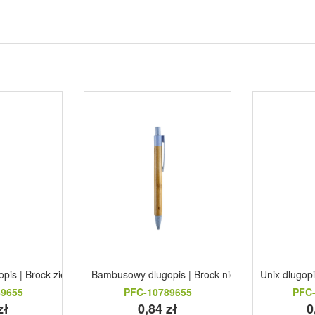
is | Brock zielony
Bambusowy dlugopis | Brock niebieski
Unix dlugop
89655
PFC-10789655
PFC-
zł
0,84 zł
0