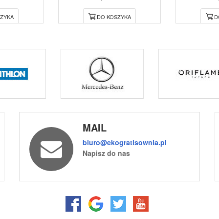
ZYKA
DO KOSZYKA
D
MAIL
biuro@ekogratisownia.pl
Napisz do nas