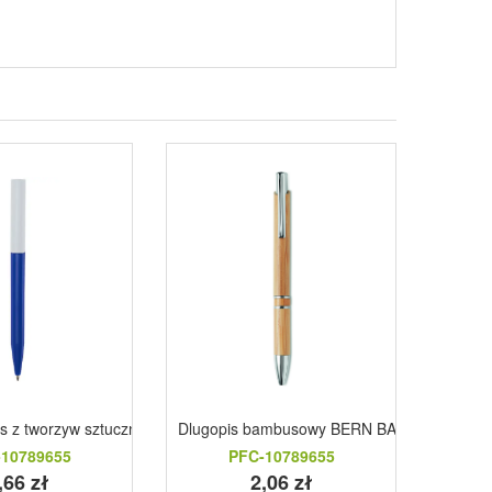
is z tworzyw sztucznych pochodzacych z recyklingu niebieski
Dlugopis bambusowy BERN BAMBOO drewn
Moneta 
10789655
PFC-10789655
,66 zł
2,06 zł