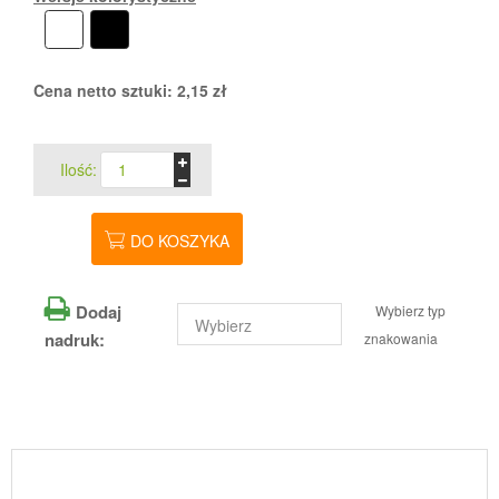
Cena netto sztuki:
2,15
zł
Ilość:
DO KOSZYKA
Dodaj
Wybierz typ
nadruk:
znakowania