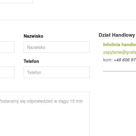
Dział Handlowy
Nazwisko
Infolinia handl
zapytanie@gratis
kom:
+48 606 97
Telefon