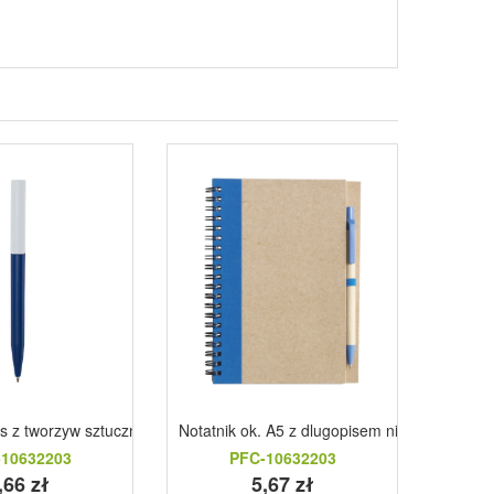
bra
is z tworzyw sztucznych pochodzacych z recyklingu granatowy
Notatnik ok. A5 z dlugopisem niebieski
Dlugop
10632203
PFC-10632203
,66 zł
5,67 zł