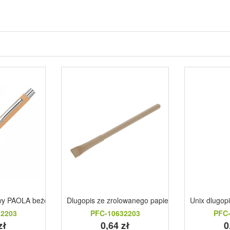
owy PAOLA beżowy
Dlugopis ze zrolowanego papieru z zatyczka | De
Unix dlugop
32203
PFC-10632203
PFC-
zł
0,64 zł
0