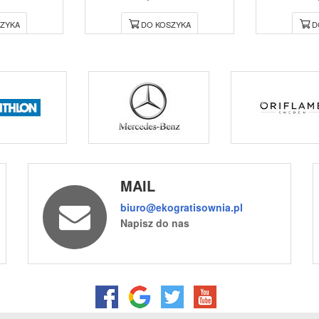
ZYKA
DO KOSZYKA
D
MAIL
biuro@ekogratisownia.pl
Napisz do nas